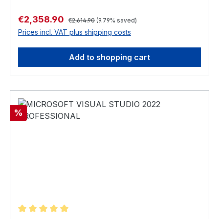
Regular price:
Sale price:
€2,358.90
€2,614.90
(9.79% saved)
Prices incl. VAT plus shipping costs
Add to shopping cart
Discount
%