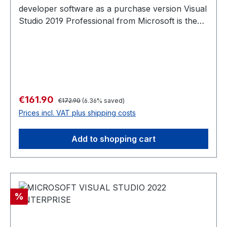
Regular price:
Sale price:
€161.90
€172.90
(6.36% saved)
Prices incl. VAT plus shipping costs
Add to shopping cart
Discount
%