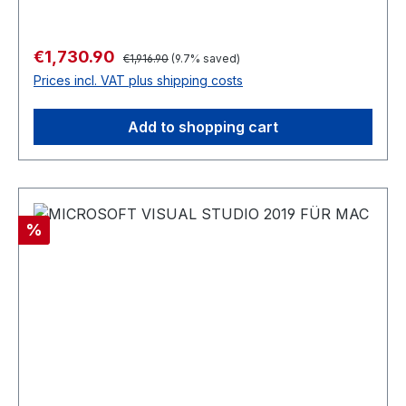
Regular price:
Sale price:
€1,730.90
€1,916.90
(9.7% saved)
Prices incl. VAT plus shipping costs
Add to shopping cart
Discount
%